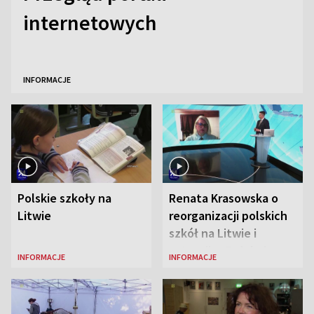
internetowych
INFORMACJE
Polskie szkoły na
Renata Krasowska o
Litwie
reorganizacji polskich
szkół na Litwie i
sytuacji w Połukniu
INFORMACJE
INFORMACJE