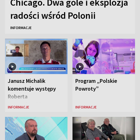
Chicago. Dwa gole i eksplozja
radości wśród Polonii
INFORMACJE
Janusz Michalik
Program „Polskie
komentuje występy
Powroty”
Roberta
Lewandowskiego w
INFORMACJE
INFORMACJE
Stanach
Zjednoczonych