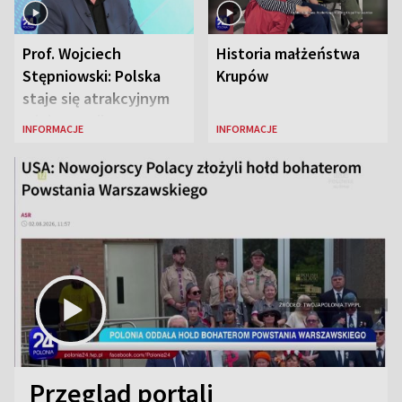
Prof. Wojciech
Historia małżeństwa
Stępniowski: Polska
Krupów
staje się atrakcyjnym
miejscem dla
INFORMACJE
INFORMACJE
naukowców
Przegląd portali