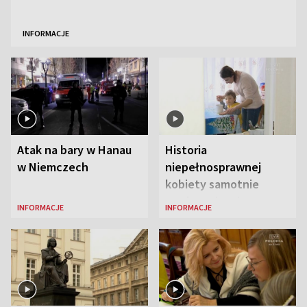
INFORMACJE
Atak na bary w Hanau
Historia
w Niemczech
niepełnosprawnej
kobiety samotnie
wychowującej syna
INFORMACJE
INFORMACJE