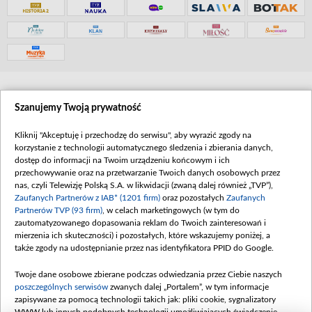
Szanujemy Twoją prywatność
Kliknij "Akceptuję i przechodzę do serwisu", aby wyrazić zgody na
korzystanie z technologii automatycznego śledzenia i zbierania danych,
dostęp do informacji na Twoim urządzeniu końcowym i ich
przechowywanie oraz na przetwarzanie Twoich danych osobowych przez
nas, czyli Telewizję Polską S.A. w likwidacji (zwaną dalej również „TVP”),
Zaufanych Partnerów z IAB* (1201 firm)
oraz pozostałych
Zaufanych
Partnerów TVP (93 firm)
, w celach marketingowych (w tym do
©2026 Telewizja Polska S. A. w likwidacji
zautomatyzowanego dopasowania reklam do Twoich zainteresowań i
mierzenia ich skuteczności) i pozostałych, które wskazujemy poniżej, a
także zgody na udostępnianie przez nas identyfikatora PPID do Google.
Twoje dane osobowe zbierane podczas odwiedzania przez Ciebie naszych
poszczególnych serwisów
zwanych dalej „Portalem”, w tym informacje
zapisywane za pomocą technologii takich jak: pliki cookie, sygnalizatory