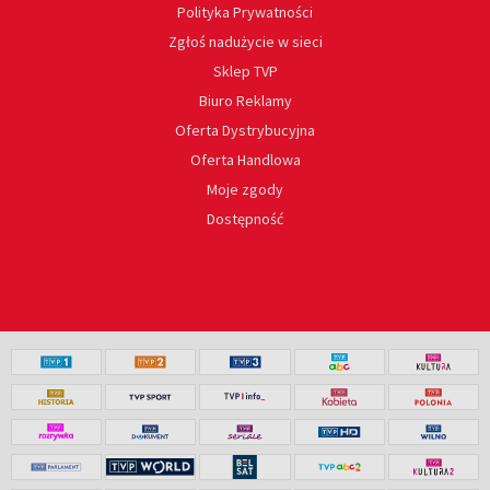
Polityka Prywatności
Zgłoś nadużycie w sieci
Sklep TVP
Biuro Reklamy
Oferta Dystrybucyjna
Oferta Handlowa
Moje zgody
Dostępność